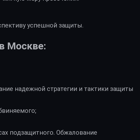
спективу успешной защиты.
в Москве:
ание надежной стратегии и тактики защиты
бвиняемого;
есах подзащитного. Обжалование