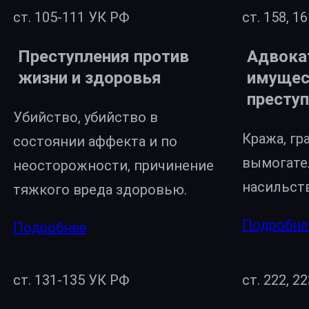
ст. 105-111 УК РФ
ст. 158, 1
Преступления против
Адвока
жизни и здоровья
имуще
престу
Убийство, убийство в
Кража, гр
состоянии аффекта и по
вымогате
неосторожности, причинение
насильст
тяжкого вреда здоровью.
Подробне
Подробнее
ст. 131-135 УК РФ
ст. 222, 2