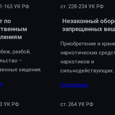
61-163 УК РФ
ст. 228-234 УК РФ
т по
Незаконный обор
ственным
запрещенных ве
плениям
Приобретение и хран
абеж, разбой,
наркотических средс
льство –
наркотиков и
венные хищения.
сильнодействующих.
е
Подробнее
23 УК РФ
ст. 264 УК РФ